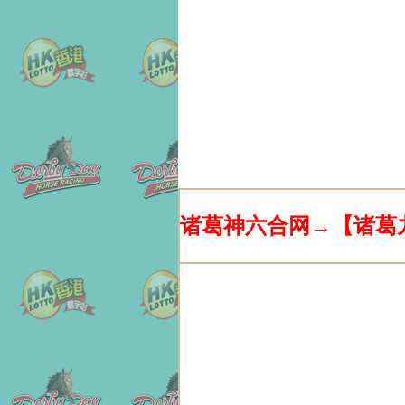
诸葛神六合网→【
诸葛