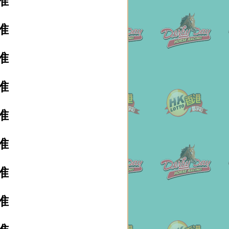
准
准
准
准
准
准
准
准