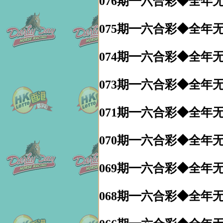
076期━六合彩◆全年
075期━六合彩◆全年
074期━六合彩◆全年
073期━六合彩◆全年
071期━六合彩◆全年
070期━六合彩◆全年
069期━六合彩◆全年
068期━六合彩◆全年