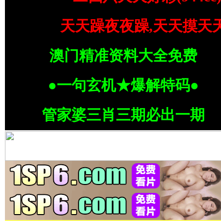
天天躁夜夜躁,天天摸天
澳门精准资料大全免费
●一句玄机★爆解特码●
管家婆三肖三期必出一期