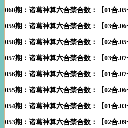
060期：诸葛神算六合禁合数：【01合.05
059期：诸葛神算六合禁合数：【03合.06
058期：诸葛神算六合禁合数：【02合.05
057期：诸葛神算六合禁合数：【03合.07
056期：诸葛神算六合禁合数：【01合.07
055期：诸葛神算六合禁合数：【02合.06
054期：诸葛神算六合禁合数：【01合.03
053期：诸葛神算六合禁合数：【02合.09