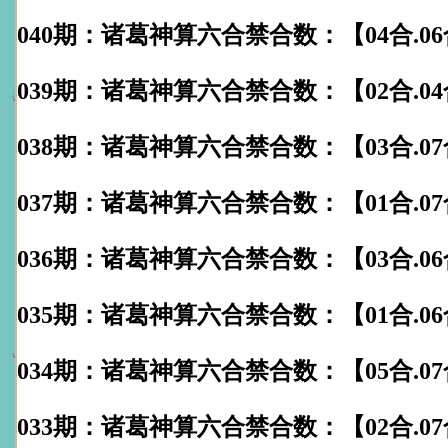
040期：诸葛神算六合禁合数：【04合.06
039期：诸葛神算六合禁合数：【02合.04
038期：诸葛神算六合禁合数：【03合.07
037期：诸葛神算六合禁合数：【01合.07
036期：诸葛神算六合禁合数：【03合.06
035期：诸葛神算六合禁合数：【01合.06
034期：诸葛神算六合禁合数：【05合.07
033期：诸葛神算六合禁合数：【02合.07