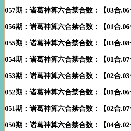
057期：诸葛神算六合禁合数：【03合.06
056期：诸葛神算六合禁合数：【01合.06
055期：诸葛神算六合禁合数：【03合.08
054期：诸葛神算六合禁合数：【01合.07
053期：诸葛神算六合禁合数：【02合.03
052期：诸葛神算六合禁合数：【01合.06
051期：诸葛神算六合禁合数：【02合.07
050期：诸葛神算六合禁合数：【04合.02