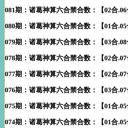
081期：诸葛神算六合禁合数：【02合.06
080期：诸葛神算六合禁合数：【01合.05
079期：诸葛神算六合禁合数：【03合.08
078期：诸葛神算六合禁合数：【02合.07
077期：诸葛神算六合禁合数：【02合.07
076期：诸葛神算六合禁合数：【03合.07
075期：诸葛神算六合禁合数：【01合.05
074期：诸葛神算六合禁合数：【01合.05