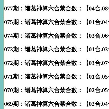
077期：诸葛神算六合禁合数：【04合.08
075期：诸葛神算六合禁合数：【01合.04
074期：诸葛神算六合禁合数：【03合.06
073期：诸葛神算六合禁合数：【01合.03
072期：诸葛神算六合禁合数：【03合.07
071期：诸葛神算六合禁合数：【01合.05
070期：诸葛神算六合禁合数：【02合.05
069期：诸葛神算六合禁合数：【02合.04