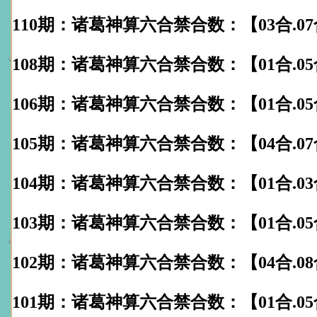
110期：诸葛神算六合禁合数：【03合.07
108期：诸葛神算六合禁合数：【01合.05
106期：诸葛神算六合禁合数：【01合.05
105期：诸葛神算六合禁合数：【04合.07
104期：诸葛神算六合禁合数：【01合.03
103期：诸葛神算六合禁合数：【01合.05
102期：诸葛神算六合禁合数：【04合.08
101期：诸葛神算六合禁合数：【01合.05