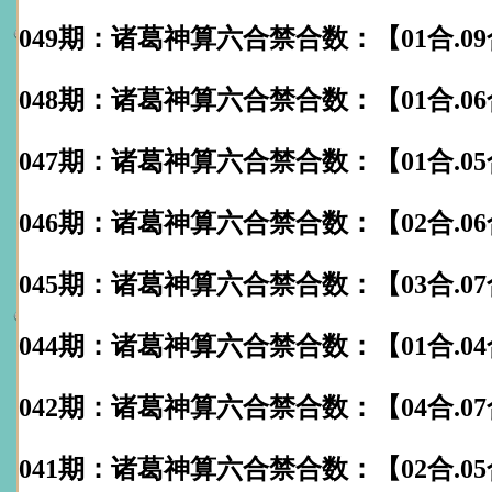
049期：诸葛神算六合禁合数：【01合.09
048期：诸葛神算六合禁合数：【01合.06
047期：诸葛神算六合禁合数：【01合.05
046期：诸葛神算六合禁合数：【02合.06
045期：诸葛神算六合禁合数：【03合.07
044期：诸葛神算六合禁合数：【01合.04
042期：诸葛神算六合禁合数：【04合.07
041期：诸葛神算六合禁合数：【02合.05