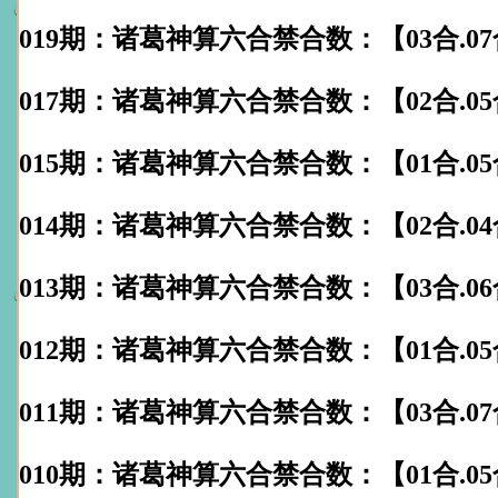
019期：诸葛神算六合禁合数：【03合.07
017期：诸葛神算六合禁合数：【02合.05
015期：诸葛神算六合禁合数：【01合.05
014期：诸葛神算六合禁合数：【02合.04
013期：诸葛神算六合禁合数：【03合.06
012期：诸葛神算六合禁合数：【01合.05
011期：诸葛神算六合禁合数：【03合.07
010期：诸葛神算六合禁合数：【01合.05