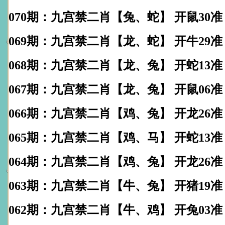
070期：九宫禁二肖【兔、蛇】 开鼠30准
069期：九宫禁二肖【龙、蛇】 开牛29准
068期：九宫禁二肖【龙、兔】 开蛇13准
067期：九宫禁二肖【龙、兔】 开鼠06准
066期：九宫禁二肖【鸡、兔】 开龙26准
065期：九宫禁二肖【鸡、马】 开蛇13准
064期：九宫禁二肖【鸡、兔】 开龙26准
063期：九宫禁二肖【牛、兔】 开猪19准
062期：九宫禁二肖【牛、鸡】 开兔03准