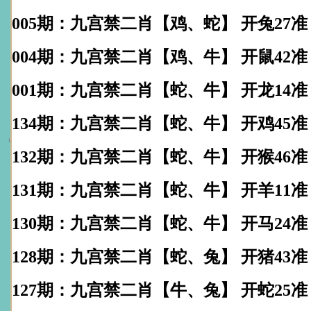
005期：九宫禁二肖【鸡、蛇】 开兔27准
004期：九宫禁二肖【鸡、牛】 开鼠42准
001期：九宫禁二肖【蛇、牛】 开龙14准
134期：九宫禁二肖【蛇、牛】 开鸡45准
132期：九宫禁二肖【蛇、牛】 开猴46准
131期：九宫禁二肖【蛇、牛】 开羊11准
130期：九宫禁二肖【蛇、牛】 开马24准
128期：九宫禁二肖【蛇、兔】 开猪43准
127期：九宫禁二肖【牛、兔】 开蛇25准