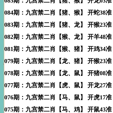
085期：九宫禁二肖【猪、猴】 开龙03准
084期：九宫禁二肖【猪、猴】 开蛇38准
083期：九宫禁二肖【猪、龙】 开猴23准
082期：九宫禁二肖【猴、龙】 开羊48准
081期：九宫禁二肖【猴、猪】 开鸡34准
079期：九宫禁二肖【龙、猪】 开猴23准
078期：九宫禁二肖【龙、鼠】 开猪08准
077期：九宫禁二肖【虎、鼠】 开龙27准
076期：九宫禁二肖【马、鼠】 开虎17准
075期：九宫禁二肖【马、鸡】 开鼠43准