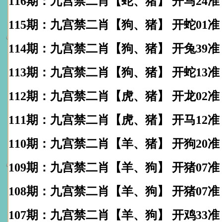
116期：九宫禁二肖【蛇、猪】 开马24准
115期：九宫禁二肖【狗、猪】 开蛇01准
114期：九宫禁二肖【狗、猪】 开兔39准
113期：九宫禁二肖【狗、猪】 开蛇13准
112期：九宫禁二肖【虎、猪】 开龙02准
111期：九宫禁二肖【虎、猪】 开马12准
110期：九宫禁二肖【羊、猪】 开狗20准
109期：九宫禁二肖【羊、狗】 开猪07准
108期：九宫禁二肖【羊、狗】 开猪07准
107期：九宫禁二肖【羊、狗】 开鸡33准