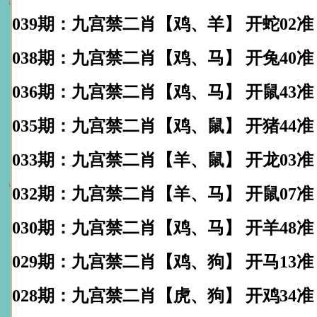
039期：九宫禁二肖【鸡、羊】 开蛇02准
038期：九宫禁二肖【鸡、马】 开兔40准
036期：九宫禁二肖【鸡、马】 开鼠43准
035期：九宫禁二肖【鸡、鼠】 开猪44准
033期：九宫禁二肖【羊、鼠】 开龙03准
032期：九宫禁二肖【羊、马】 开鼠07准
030期：九宫禁二肖【鸡、马】 开羊48准
029期：九宫禁二肖【鸡、狗】 开马13准
028期：九宫禁二肖【虎、狗】 开鸡34准