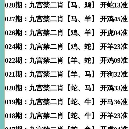
028期：九宫禁二肖【马、鸡】 开蛇13准
027期：九宫禁二肖【马、羊】 开鸡45准
026期：九宫禁二肖【鸡、羊】 开虎04准
024期：九宫禁二肖【鸡、蛇】 开羊23准
022期：九宫禁二肖【羊、蛇】 开鸡09准
021期：九宫禁二肖【羊、马】 开狗32准
020期：九宫禁二肖【蛇、马】 开鸡33准
019期：九宫禁二肖【蛇、牛】 开马36准
018期：九宫禁二肖【蛇、牛】 开羊23准