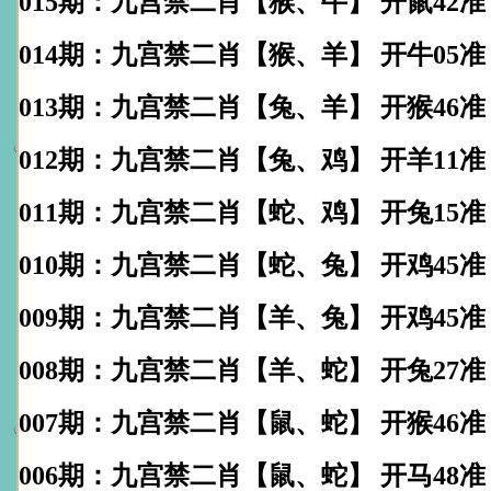
015期：九宫禁二肖【猴、牛】 开鼠42准
014期：九宫禁二肖【猴、羊】 开牛05准
013期：九宫禁二肖【兔、羊】 开猴46准
012期：九宫禁二肖【兔、鸡】 开羊11准
011期：九宫禁二肖【蛇、鸡】 开兔15准
010期：九宫禁二肖【蛇、兔】 开鸡45准
009期：九宫禁二肖【羊、兔】 开鸡45准
008期：九宫禁二肖【羊、蛇】 开兔27准
007期：九宫禁二肖【鼠、蛇】 开猴46准
006期：九宫禁二肖【鼠、蛇】 开马48准